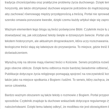
tradycja chrześcijańska oraz praktyczne problemy życia duchowego. Dzięki te
horyzonty, ale także otrzymywać duchowe wsparcie potrzebne do mądrzejszego 
aby zachować równowagę między przystępnością a treścią. Portal nie sprowadz
szeroko omawia poruszane kwestie, dzięki czemu każdy artykuł staje się zapros
Ważnym elementem tego bloga są treści poświęcone Biblii. Czytelnik może tu 
dowiadywać się, jak odczytywać teksty święte w dzisiejszym świecie. Portal uś
tekstem historycznym, ale aktualnym drogowskazem, która uczy rozeznawania
teologiczne treści stają się łatwiejsze do przyswojenia. To miejsce, gdzie treść
doświadczeniem.
Wyraźną rolę na stronie mają również treści o Kościele. Serwis przybliża rozwój
jego obecne oblicze. Dzięki temu odbiorca może bardziej świadomie odbierać,
Publikacje dotyczące życia religijnego pomagają spojrzeć na rzeczywistość kośc
także jako na miejsce spotkania z Bogiem i ludźmi. To serwis, który zachęca, ż
serce człowieka.
Bardzo ważnym obszarem są także teksty o rozmowie z Bogiem. Portal przypo
sposobów. Czytelnik znajduje tu duchowe wskazówki dotyczące regularnego ży
nabożeństwami. Dzięki temu łatwiej odkryć, że modlitwa nie jest obowiązkiem be