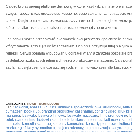
Całość tworzy spójną platformę duchową, w której każdy dział ma swoje znacz
święci, nabożeństwa, uroczystości kościelne, życie sakramentalne, tradycje or
całość. Dzięki temu serwis jest wartościowy zarówno dla osób głęboko wierzący
które nie tylko inspiruje, ale także zaprasza do wewnętrznego wzrostu.
Ten serwis można przedstawić jako wartościowy przewodnik po chrześcijańskie
którym wiedza łączy się z doświadczeniem. Odbiorca otrzymuje tutaj nie tylko
refleksji. Serwis pomaga w budowaniu dojrzałej wiary, a zarazem pozostaje pr
czytelników szukających religijnych treści o praktycznym znaczeniu. Cały porta
zaufania, dzięki czemu może stać się codziennym towarzyszem dla każdego, kt
CATEGORIES:
NOWE TECHNOLOGIE
Tagi:
adwokat
,
analiza Big Data
,
animacje społecznościowe
,
audiobooki
,
auta 
tłumaczeń
,
book club
,
branding produktów
,
car sharing
,
content video
,
druk ksi
manager
,
festiwale
,
festiwale filmowe
,
festiwale muzyczne
,
filmy promocyjne
,
fo
edukacyjne online
,
hodowla koni
,
hotele butikowe
,
integracja kulturowa
,
kancel
literackie
,
komedia stand-up
,
koncerty kameralne
,
koncerty plenerowe
,
kultura
marketing afiliacyjny
,
mediacje
,
miejsca rekreacyjne
,
motoryzacja klasyczna
,
og