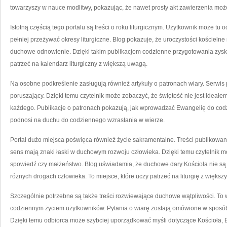
towarzyszy w nauce modlitwy, pokazując, że nawet prosty akt zawierzenia moż
Istotną częścią tego portalu są treści o roku liturgicznym. Użytkownik może t
pełniej przeżywać okresy liturgiczne. Blog pokazuje, że uroczystości kościeln
duchowe odnowienie. Dzięki takim publikacjom codzienne przygotowania zysku
patrzeć na kalendarz liturgiczny z większą uwagą.
Na osobne podkreślenie zasługują również artykuły o patronach wiary. Serwis 
poruszający. Dzięki temu czytelnik może zobaczyć, że świętość nie jest ideałe
każdego. Publikacje o patronach pokazują, jak wprowadzać Ewangelię do codzie
podnosi na duchu do codziennego wzrastania w wierze.
Portal dużo miejsca poświęca również życie sakramentalne. Treści publikowan
sens mają znaki łaski w duchowym rozwoju człowieka. Dzięki temu czytelnik mo
spowiedź czy małżeństwo. Blog uświadamia, że duchowe dary Kościoła nie są j
różnych drogach człowieka. To miejsce, które uczy patrzeć na liturgię z więks
Szczególnie potrzebne są także treści rozwiewające duchowe wątpliwości. To wła
codziennym życiem użytkowników. Pytania o wiarę zostają omówione w sposób
Dzięki temu odbiorca może szybciej uporządkować myśli dotyczące Kościoła, 