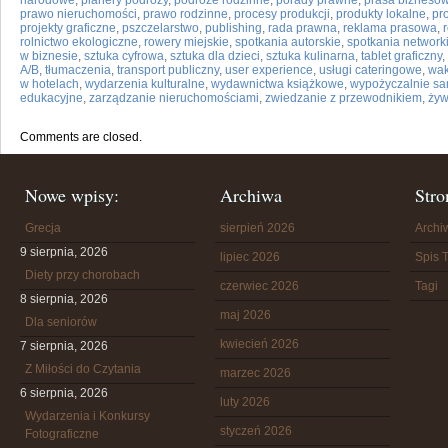
narodowe
,
planery podróży
,
podróże rodzinne
,
porady prawne
,
prasa bizneso
prawo nieruchomości
,
prawo rodzinne
,
procesy produkcji
,
produkty lokalne
,
pr
projekty graficzne
,
pszczelarstwo
,
publishing
,
rada prawna
,
reklama prasowa
,
rolnictwo ekologiczne
,
rowery miejskie
,
spotkania autorskie
,
spotkania networ
w biznesie
,
sztuka cyfrowa
,
sztuka dla dzieci
,
sztuka kulinarna
,
tablet graficzny
,
A/B
,
tłumaczenia
,
transport publiczny
,
user experience
,
usługi cateringowe
,
wak
w hotelach
,
wydarzenia kulturalne
,
wydawnictwa książkowe
,
wypożyczalnie s
edukacyjne
,
zarządzanie nieruchomościami
,
zwiedzanie z przewodnikiem
,
żyw
Comments are closed.
Nowe wpisy:
Archiwa
Stro
Grecja
sierpień 2026
Arch
9 sierpnia, 2026
lipiec 2026
Spis T
Diety przy chorobach
czerwiec 2026
Tagi
8 sierpnia, 2026
maj 2026
Dla seniorów
kwiecień 2026
7 sierpnia, 2026
Z Miłości do Czytania
marzec 2026
6 sierpnia, 2026
luty 2026
Wydarzenia i Konkursy
styczeń 2026
Fotograficzne