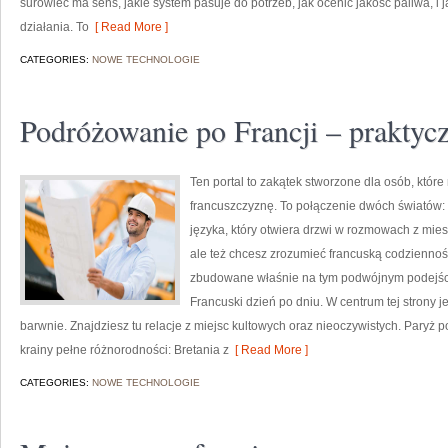
surowiec ma sens, jakie system pasuje do potrzeb, jak ocenić jakość paliwa, i 
działania. To
[ Read More ]
CATEGORIES:
NOWE TECHNOLOGIE
Podróżowanie po Francji – praktyc
Ten portal to zakątek stworzone dla osób, które
francuszczyznę. To połączenie dwóch światów:
języka, który otwiera drzwi w rozmowach z mie
ale też chcesz zrozumieć francuską codzienność
zbudowane właśnie na tym podwójnym podejściu
Francuski dzień po dniu. W centrum tej strony je
barwnie. Znajdziesz tu relacje z miejsc kultowych oraz nieoczywistych. Paryż 
krainy pełne różnorodności: Bretania z
[ Read More ]
CATEGORIES:
NOWE TECHNOLOGIE