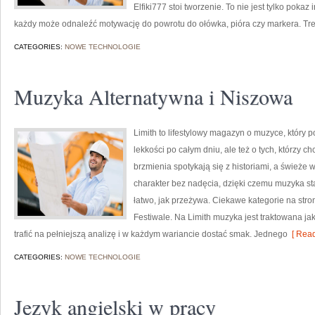
Elfiki777 stoi tworzenie. To nie jest tylko pokaz 
każdy może odnaleźć motywację do powrotu do ołówka, pióra czy markera. Tr
CATEGORIES:
NOWE TECHNOLOGIE
Muzyka Alternatywna i Niszowa
Limith to lifestylowy magazyn o muzyce, który 
lekkości po całym dniu, ale też o tych, którzy c
brzmienia spotykają się z historiami, a świeże 
charakter bez nadęcia, dzięki czemu muzyka staj
łatwo, jak przeżywa. Ciekawe kategorie na stron
Festiwale. Na Limith muzyka jest traktowana jak
trafić na pełniejszą analizę i w każdym wariancie dostać smak. Jednego
[ Read
CATEGORIES:
NOWE TECHNOLOGIE
Język angielski w pracy