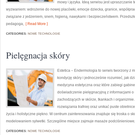
mowy i języka. Ideą serwisu jest upraszczanie te
wyzwaniem: wdrożenie do nowej placówki, emocje dziecka, granice, współprac
związane z jedzeniem, snem, higieną, nawykami i bezpieczeństwem. Przedszko
pedagoga,
[ Read More ]
CATEGORIES:
NOWE TECHNOLOGIE
Pielęgnacja skóry
Estetica – Endermologia to serwis tworzony z m
kondycję skóry i jednocześnie rozumieć, jak dz
medycyna estetyczna oraz które zabiegi gabine
doświadczenie pielęgnacyjną z informacjami 
zachodzących w skórze, tkankach i organizmie.
rozwiązania trafniej oraz unikać puste obietnic
życia i holistyczne piękno. W centrum zainteresowania znajduje się troska o skó
modelowaniem sylwetki. Szczególne miejsce zajmuje masaże podciśnieniowe,
CATEGORIES:
NOWE TECHNOLOGIE