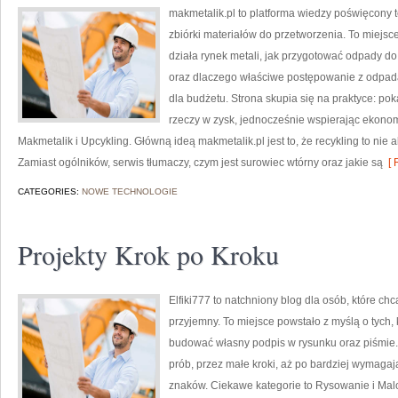
makmetalik.pl to platforma wiedzy poświęcony
zbiórki materiałów do przetworzenia. To miejsce 
działa rynek metali, jak przygotować odpady do
oraz dlaczego właściwe postępowanie z odpada
dla budżetu. Strona skupia się na praktyce: po
rzeczy w zysk, jednocześnie wspierając ekono
Makmetalik i Upcykling. Główną ideą makmetalik.pl jest to, że recykling to nie a
Zamiast ogólników, serwis tłumaczy, czym jest surowiec wtórny oraz jakie są
[ 
CATEGORIES:
NOWE TECHNOLOGIE
Projekty Krok po Kroku
Elfiki777 to natchniony blog dla osób, które ch
przyjemny. To miejsce powstało z myślą o tych, k
budować własny podpis w rysunku oraz piśmie.
prób, przez małe kroki, aż po bardziej wymaga
znaków. Ciekawe kategorie to Rysowanie i Malow