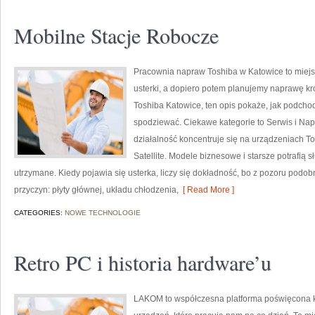
Mobilne Stacje Robocze
Pracownia napraw Toshiba w Katowice to miejs
usterki, a dopiero potem planujemy naprawę kro
Toshiba Katowice, ten opis pokaże, jak podcho
spodziewać. Ciekawe kategorie to Serwis i Nap
działalność koncentruje się na urządzeniach Tos
Satellite. Modele biznesowe i starsze potrafią s
utrzymane. Kiedy pojawia się usterka, liczy się dokładność, bo z pozoru pod
przyczyn: płyty głównej, układu chłodzenia,
[ Read More ]
CATEGORIES:
NOWE TECHNOLOGIE
Retro PC i historia hardware’u
LAKOM to współczesna platforma poświęcona 