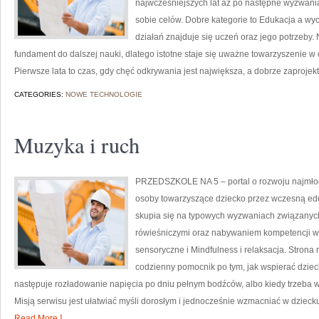
najwcześniejszych lat aż po następne wyzwani
sobie celów. Dobre kategorie to Edukacja a wy
działań znajduje się uczeń oraz jego potrzeby.
fundament do dalszej nauki, dlatego istotne staje się uważne towarzyszenie w
Pierwsze lata to czas, gdy chęć odkrywania jest największa, a dobrze zaproje
CATEGORIES:
NOWE TECHNOLOGIE
Muzyka i ruch
PRZEDSZKOLE NA 5 – portal o rozwoju najmłod
osoby towarzyszące dziecko przez wczesną ed
skupia się na typowych wyzwaniach związanych
rówieśniczymi oraz nabywaniem kompetencji 
sensoryczne i Mindfulness i relaksacja. Strona 
codzienny pomocnik po tym, jak wspierać dziec
następuje rozładowanie napięcia po dniu pełnym bodźców, albo kiedy trzeba w
Misją serwisu jest ułatwiać myśli dorosłym i jednocześnie wzmacniać w dzieck
Read More ]