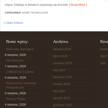
rutyny. Dlatego w tekstach pojawiają się techniki
[ Read More ]
CATEGORIES:
NOWE TECHNOLOGIE
« Older Entries
Nowe wpisy:
Archiwa
Stro
Diety przy chorobach
sierpień 2026
Arch
8 sierpnia, 2026
lipiec 2026
Spis T
Dla seniorów
czerwiec 2026
Tagi
7 sierpnia, 2026
maj 2026
Z Miłości do Czytania
kwiecień 2026
6 sierpnia, 2026
Wydarzenia i Konkursy
marzec 2026
Fotograficzne
luty 2026
5 sierpnia, 2026
styczeń 2026
Trenuj z Pasją
4 sierpnia, 2026
grudzień 2025