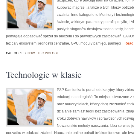
urządzeń, które pracują nam na co dzień. To mi
kupować mądrzej, a także o tych, którzy potrz
zwalnia. Inne kategorie to Monitory i technologi
świecie, w którym parametry potrafią zmylić, L
pustych sloganów dostajesz sedno: testy, benc
pomagają dopasować sprzęt do budżetu i do prawdziwych zastosowań. LAKOM 
też cały ekosystem: jednostki centralne, GPU, moduły pamięci, pamięci
[ Read 
CATEGORIES:
NOWE TECHNOLOGIE
Technologie w klasie
PSP Kamionka to portal edukacyjny, który zbier
edukacji na odległość. To miejsce stworzone 
oraz nauczycielach, którzy chcą zrozumieć codzi
działanie zamiast teorii bez zastosowania, znaj
kroku dobrych nawyków i sprawdzonych rozwiąz
Nowatorskie metody nauczania. Idea serwisu je
porządku w edukacji zdalnej. Nauczanie online potrafi być komfortowe, ale byw