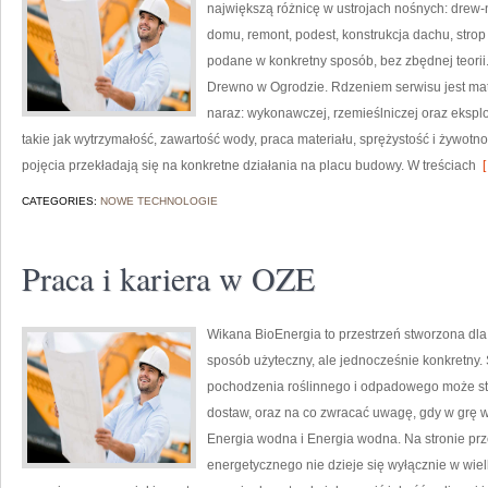
największą różnicę w ustrojach nośnych: drew-
domu, remont, podest, konstrukcja dachu, strop
podane w konkretny sposób, bez zbędnej teorii
Drewno w Ogrodzie. Rdzeniem serwisu jest mate
naraz: wykonawczej, rzemieślniczej oraz ekspl
takie jak wytrzymałość, zawartość wody, praca materiału, sprężystość i żywotność
pojęcia przekładają się na konkretne działania na placu budowy. W treściach
[
CATEGORIES:
NOWE TECHNOLOGIE
Praca i kariera w OZE
Wikana BioEnergia to przestrzeń stworzona dla
sposób użyteczny, ale jednocześnie konkretny.
pochodzenia roślinnego i odpadowego może sta
dostaw, oraz na co zwracać uwagę, gdy w grę w
Energia wodna i Energia wodna. Na stronie prz
energetycznego nie dzieje się wyłącznie w wielk