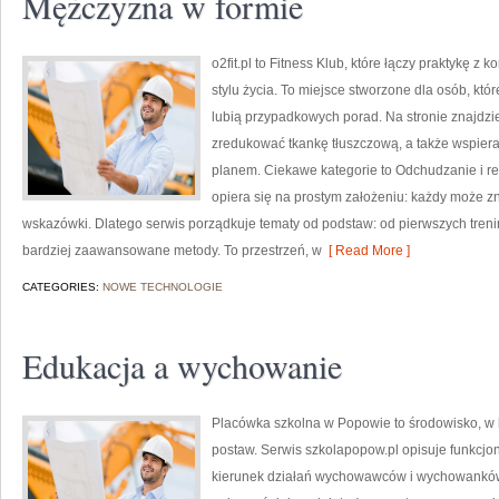
Mężczyzna w formie
o2fit.pl to Fitness Klub, które łączy praktykę z
stylu życia. To miejsce stworzone dla osób, któ
lubią przypadkowych porad. Na stronie znajdzie
zredukować tkankę tłuszczową, a także wspiera
planem. Ciekawe kategorie to Odchudzanie i redu
opiera się na prostym założeniu: każdy może zna
wskazówki. Dlatego serwis porządkuje tematy od podstaw: od pierwszych tren
bardziej zaawansowane metody. To przestrzeń, w
[ Read More ]
CATEGORIES:
NOWE TECHNOLOGIE
Edukacja a wychowanie
Placówka szkolna w Popowie to środowisko, w 
postaw. Serwis szkolapopow.pl opisuje funkcjo
kierunek działań wychowawców i wychowanków