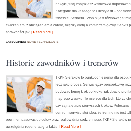
nawyki, tutaj znajdziesz wskazówki dopasowane
Kategorie dla każdego to Lifestyle fit – codzienn
fitnessie. Sednem 12ton.pl jest równowaga: m
ćwiczeniami z obciążeniem a cardio, między dietą a komfortem głowy. Serwis 
sprawności jak
[ Read More ]
CATEGORIES:
NOWE TECHNOLOGIE
Historie zawodników i trenerów
TKKF Sieraków to punkt odniesienia dla osób, kt
lecz jako proces. Serwis łączy perspektywę roz
budować formę krok po kroku, jak dbać o profil
mądrego wysiłku. To miejsce dla tych, którzy ch
czy są na etapie pierwszych kroków. Polecamy 
centrum serwisu stoi idea, że trening nie jest t
powinien pasować do celów oraz realiów dnia codziennego. TKKF Sieraków 
uwzględnia regenerację, a także
[ Read More ]