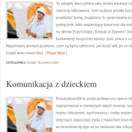
To zakątek stworzyliśmy jako serwis edukacji m
radością odkrywania. Jeśli szukasz prostej ści
poukładać teorię, znajdziesz tu opracowania pr
podręcznik, tylko wspierający towarzysz dla o
na stronie Psychologia i Emocje w Śpiewie i I
fundamenty muzycznej wiedzy: puls, praca z cza
Wyjaśniamy prostym językiem, czym są figury rytmiczne, jak liczyć takt, po co ist
Dzięki temu nawet ktoś,
[ Read More ]
CATEGORIES:
NOWE TECHNOLOGIE
Komunikacja z dzieckiem
Przedszkole309 to portal poświęcony opiece żł
najważniejsze w pierwszych latach rozwoju: n
mamy i tatusiowie, wychowawcy i osoby wspiera
dotyczące organizacji życia z maluchem oraz k
wczesnodziecięcego aż po pierwsze lata szkoły