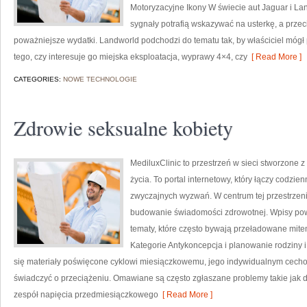
Motoryzacyjne Ikony W świecie aut Jaguar i La
sygnały potrafią wskazywać na usterkę, a przec
poważniejsze wydatki. Landworld podchodzi do tematu tak, by właściciel móg
tego, czy interesuje go miejska eksploatacja, wyprawy 4×4, czy
[ Read More ]
CATEGORIES:
NOWE TECHNOLOGIE
Zdrowie seksualne kobiety
MediluxClinic to przestrzeń w sieci stworzone 
życia. To portal internetowy, który łączy codz
zwyczajnych wyzwań. W centrum tej przestrzeni
budowanie świadomości zdrowotnej. Wpisy pow
tematy, które często bywają przeładowane mite
Kategorie Antykoncepcja i planowanie rodziny 
się materiały poświęcone cyklowi miesiączkowemu, jego indywidualnym cecho
świadczyć o przeciążeniu. Omawiane są często zgłaszane problemy takie jak dy
zespół napięcia przedmiesiączkowego
[ Read More ]