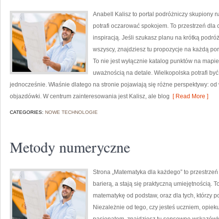
Anabell Kalisz to portal podróżniczy skupiony n
potrafi oczarować spokojem. To przestrzeń dla c
inspiracją. Jeśli szukasz planu na krótką podró
wszyscy, znajdziesz tu propozycje na każdą por
To nie jest wyłącznie katalog punktów na mapie
uważnością na detale. Wielkopolska potrafi by
jednocześnie. Właśnie dlatego na stronie pojawiają się różne perspektywy: 
objazdówki. W centrum zainteresowania jest Kalisz, ale blog
[ Read More ]
CATEGORIES:
NOWE TECHNOLOGIE
Metody numeryczne
Strona „Matematyka dla każdego” to przestrzeń 
barierą, a stają się praktyczną umiejętnością.
matematykę od podstaw, oraz dla tych, którzy p
Niezależnie od tego, czy jesteś uczniem, opiek