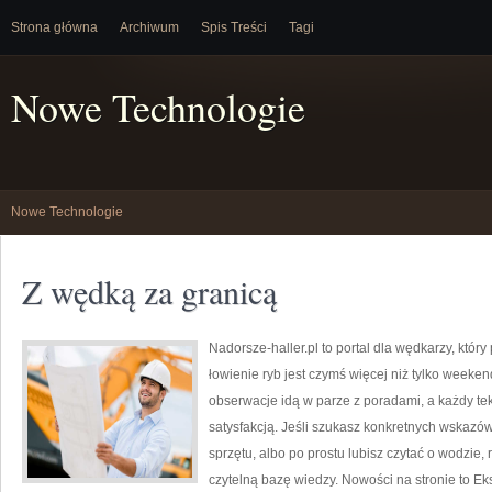
Strona główna
Archiwum
Spis Treści
Tagi
Nowe Technologie
Nowe Technologie
Z wędką za granicą
Nadorsze-haller.pl to portal dla wędkarzy, który
łowienie ryb jest czymś więcej niż tylko week
obserwacje idą w parze z poradami, a każdy te
satysfakcją. Jeśli szukasz konkretnych wskaz
sprzętu, albo po prostu lubisz czytać o wodzie, 
czytelną bazę wiedzy. Nowości na stronie to Ek