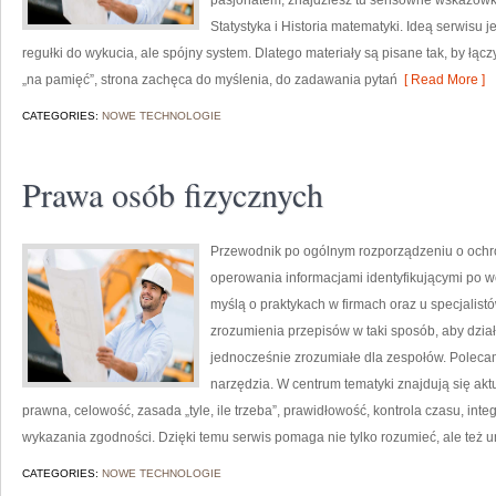
pasjonatem, znajdziesz tu sensowne wskazówki
Statystyka i Historia matematyki. Ideą serwisu j
regułki do wykucia, ale spójny system. Dlatego materiały są pisane tak, by łąc
„na pamięć”, strona zachęca do myślenia, do zadawania pytań
[ Read More ]
CATEGORIES:
NOWE TECHNOLOGIE
Prawa osób fizycznych
Przewodnik po ogólnym rozporządzeniu o ochro
operowania informacjami identyfikującymi po w
myślą o praktykach w firmach oraz u specjalist
zrozumienia przepisów w taki sposób, aby dział
jednocześnie zrozumiałe dla zespołów. Polecam
narzędzia. W centrum tematyki znajdują się ak
prawna, celowość, zasada „tyle, ile trzeba”, prawidłowość, kontrola czasu, inte
wykazania zgodności. Dzięki temu serwis pomaga nie tylko rozumieć, ale też 
CATEGORIES:
NOWE TECHNOLOGIE