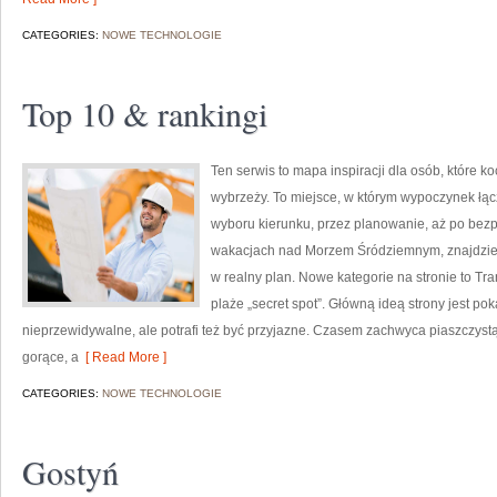
CATEGORIES:
NOWE TECHNOLOGIE
Top 10 & rankingi
Ten serwis to mapa inspiracji dla osób, które 
wybrzeży. To miejsce, w którym wypoczynek łąc
wyboru kierunku, przez planowanie, aż po bezp
wakacjach nad Morzem Śródziemnym, znajdziesz
w realny plan. Nowe kategorie na stronie to Tran
plaże „secret spot”. Główną ideą strony jest p
nieprzewidywalne, ale potrafi też być przyjazne. Czasem zachwyca piaszczystą
gorące, a
[ Read More ]
CATEGORIES:
NOWE TECHNOLOGIE
Gostyń