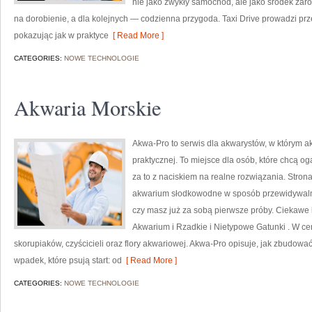
nie jako zwykły samochód, ale jako środek zar
na dorobienie, a dla kolejnych — codzienna przygoda. Taxi Drive prowadzi prze
pokazując jak w praktyce
[ Read More ]
CATEGORIES:
NOWE TECHNOLOGIE
Akwaria Morskie
Akwa-Pro to serwis dla akwarystów, w którym a
praktycznej. To miejsce dla osób, które chcą o
za to z naciskiem na realne rozwiązania. Stron
akwarium słodkowodne w sposób przewidywalny, 
czy masz już za sobą pierwsze próby. Ciekawe 
Akwarium i Rzadkie i Nietypowe Gatunki . W cen
skorupiaków, czyścicieli oraz flory akwariowej. Akwa-Pro opisuje, jak zbudować
wpadek, które psują start: od
[ Read More ]
CATEGORIES:
NOWE TECHNOLOGIE