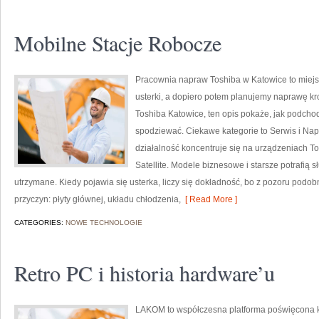
Mobilne Stacje Robocze
Pracownia napraw Toshiba w Katowice to miejs
usterki, a dopiero potem planujemy naprawę kro
Toshiba Katowice, ten opis pokaże, jak podcho
spodziewać. Ciekawe kategorie to Serwis i Nap
działalność koncentruje się na urządzeniach Tos
Satellite. Modele biznesowe i starsze potrafią s
utrzymane. Kiedy pojawia się usterka, liczy się dokładność, bo z pozoru pod
przyczyn: płyty głównej, układu chłodzenia,
[ Read More ]
CATEGORIES:
NOWE TECHNOLOGIE
Retro PC i historia hardware’u
LAKOM to współczesna platforma poświęcona 