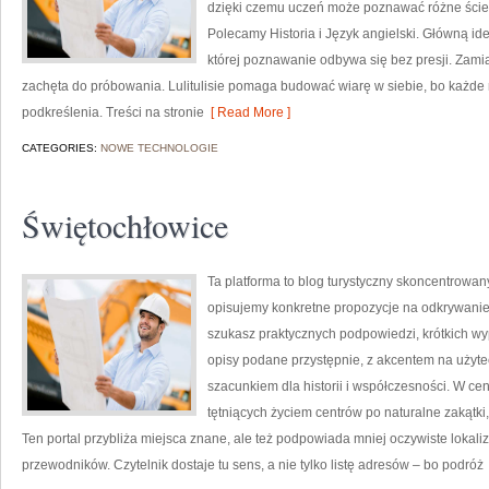
dzięki czemu uczeń może poznawać różne ścieżki
Polecamy Historia i Język angielski. Główną ide
której poznawanie odbywa się bez presji. Zamias
zachęta do próbowania. Lulitulisie pomaga budować wiarę w siebie, bo każde m
podkreślenia. Treści na stronie
[ Read More ]
CATEGORIES:
NOWE TECHNOLOGIE
Świętochłowice
Ta platforma to blog turystyczny skoncentrowany
opisujemy konkretne propozycje na odkrywanie 
szukasz praktycznych podpowiedzi, krótkich wy
opisy podane przystępnie, z akcentem na użytec
szacunkiem dla historii i współczesności. W cen
tętniących życiem centrów po naturalne zakątki
Ten portal przybliża miejsca znane, ale też podpowiada mniej oczywiste lokaliza
przewodników. Czytelnik dostaje tu sens, a nie tylko listę adresów – bo podróż