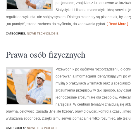
pasjonatem, znajdziesz tu sensowne wskazówki
Statystyka i Historia matematyki. Ideą serwisu j
regułki do wykucia, ale spójny system. Dlatego materiały są pisane tak, by łąc
„na pamięć”, strona zachęca do myślenia, do zadawania pytań
[ Read More ]
CATEGORIES:
NOWE TECHNOLOGIE
Prawa osób fizycznych
Przewodnik po ogólnym rozporządzeniu o ochro
operowania informacjami identyfikującymi po w
myślą o praktykach w firmach oraz u specjalist
zrozumienia przepisów w taki sposób, aby dział
jednocześnie zrozumiałe dla zespołów. Polecam
narzędzia. W centrum tematyki znajdują się ak
prawna, celowość, zasada „tyle, ile trzeba”, prawidłowość, kontrola czasu, inte
wykazania zgodności. Dzięki temu serwis pomaga nie tylko rozumieć, ale też 
CATEGORIES:
NOWE TECHNOLOGIE