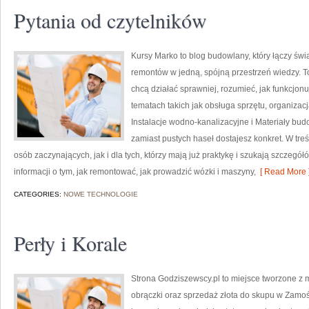
Pytania od czytelników
Kursy Marko to blog budowlany, który łączy świa
remontów w jedną, spójną przestrzeń wiedzy. T
chcą działać sprawniej, rozumieć, jak funkcjo
tematach takich jak obsługa sprzętu, organizac
Instalacje wodno-kanalizacyjne i Materiały bud
zamiast pustych haseł dostajesz konkret. W tre
osób zaczynających, jak i dla tych, którzy mają już praktykę i szukają szczegół
informacji o tym, jak remontować, jak prowadzić wózki i maszyny,
[ Read More 
CATEGORIES:
NOWE TECHNOLOGIE
Perły i Korale
Strona Godziszewscy.pl to miejsce tworzone z my
obrączki oraz sprzedaż złota do skupu w Zamośc