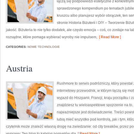
łączą się podpowiedzi estetyczne z konkretny
sprawdzonego kompendium po tematach jubilers
kruszcu albo planujesz wybór obrączek, ten ser
stronie Historia Biżuterii i DIY – Tworzenie Biż
jakość. Biżuteria to nie tylko dodatek, ale często emocja – coś, co zostaje na l
rozsądne, które pomaga wybierać wyroby nie impulsem,
[ Read More ]
CATEGORIES:
NOWE TECHNOLOGIE
Austria
Rushmore to serwis podróżniczy, który powstał
internetowy przewodnik, w którym łączą się mot
wyjazd do Hiszpanii, Francji, kraju porządku i 
znajdziesz tu wieloaspektowe spojrzenie na to
najważniejsze jest doświadczenie. Treści pows
lubią mieć wszystko pod kontrolą, jak i tym, kt
czytelnik może znaleźć własną drogę na zwiedzanie: od city breaków, przez 
wyprawy. Ten blog to katalog pomysłów dla
[ Read More ]