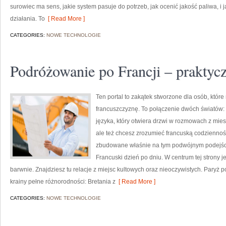
surowiec ma sens, jakie system pasuje do potrzeb, jak ocenić jakość paliwa, i 
działania. To
[ Read More ]
CATEGORIES:
NOWE TECHNOLOGIE
Podróżowanie po Francji – praktyc
Ten portal to zakątek stworzone dla osób, które
francuszczyznę. To połączenie dwóch światów:
języka, który otwiera drzwi w rozmowach z mie
ale też chcesz zrozumieć francuską codzienność
zbudowane właśnie na tym podwójnym podejściu
Francuski dzień po dniu. W centrum tej strony je
barwnie. Znajdziesz tu relacje z miejsc kultowych oraz nieoczywistych. Paryż 
krainy pełne różnorodności: Bretania z
[ Read More ]
CATEGORIES:
NOWE TECHNOLOGIE