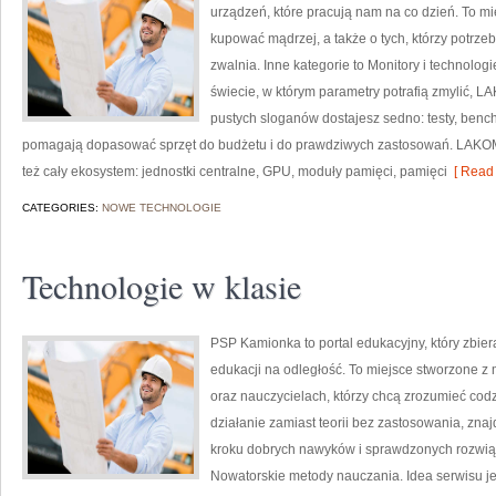
urządzeń, które pracują nam na co dzień. To mi
kupować mądrzej, a także o tych, którzy potrz
zwalnia. Inne kategorie to Monitory i technologi
świecie, w którym parametry potrafią zmylić, L
pustych sloganów dostajesz sedno: testy, benc
pomagają dopasować sprzęt do budżetu i do prawdziwych zastosowań. LAKOM 
też cały ekosystem: jednostki centralne, GPU, moduły pamięci, pamięci
[ Read 
CATEGORIES:
NOWE TECHNOLOGIE
Technologie w klasie
PSP Kamionka to portal edukacyjny, który zbier
edukacji na odległość. To miejsce stworzone 
oraz nauczycielach, którzy chcą zrozumieć codzi
działanie zamiast teorii bez zastosowania, znaj
kroku dobrych nawyków i sprawdzonych rozwiąz
Nowatorskie metody nauczania. Idea serwisu je