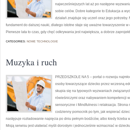
najwcześniejszych lat aż po następne wyzwani
sobie celów. Dobre kategorie to Edukacja a wy
działań znajduje się uczeń oraz jego potrzeby.
fundament do dalszej nauki, dlatego istotne staje się uważne towarzyszenie w
Pierwsze lata to czas, gdy chęć odkrywania jest największa, a dobrze zaproje
CATEGORIES:
NOWE TECHNOLOGIE
Muzyka i ruch
PRZEDSZKOLE NA 5 – portal o rozwoju najmłod
osoby towarzyszące dziecko przez wczesną ed
skupia się na typowych wyzwaniach związanych
rówieśniczymi oraz nabywaniem kompetencji 
sensoryczne i Mindfulness i relaksacja. Strona 
codzienny pomocnik po tym, jak wspierać dziec
następuje rozładowanie napięcia po dniu pełnym bodźców, albo kiedy trzeba w
Misją serwisu jest ułatwiać myśli dorosłym i jednocześnie wzmacniać w dzieck