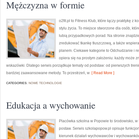
Mężczyzna w formie
o2fit.pl to Fitness Klub, które łączy praktykę z
stylu życia. To miejsce stworzone dla osób, któ
lubią przypadkowych porad. Na stronie znajdzie
zredukować tkankę tłuszczową, a także wspiera
planem. Ciekawe kategorie to Odchudzanie i redu
opiera się na prostym założeniu: każdy może zna
wskazówki. Dlatego serwis porządkuje tematy od podstaw: od pierwszych tren
bardziej zaawansowane metody. To przestrzeń, w
[ Read More ]
CATEGORIES:
NOWE TECHNOLOGIE
Edukacja a wychowanie
Placówka szkolna w Popowie to środowisko, w 
postaw. Serwis szkolapopow.pl opisuje funkcjo
kierunek działań wychowawców i wychowanków