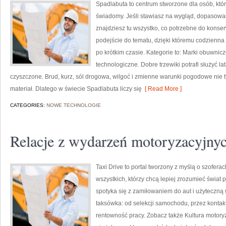
Spadlabuta to centrum stworzone dla osób, kt
świadomy. Jeśli stawiasz na wygląd, dopasowan
znajdziesz tu wszystko, co potrzebne do konser
podejście do tematu, dzięki któremu codzienna d
po krótkim czasie. Kategorie to: Marki obuwnicz
technologiczne. Dobre trzewiki potrafi służyć la
czyszczone. Brud, kurz, sól drogowa, wilgoć i zmienne warunki pogodowe nie ty
materiał. Dlatego w świecie Spadlabuta liczy się
[ Read More ]
CATEGORIES:
NOWE TECHNOLOGIE
Relacje z wydarzeń motoryzacyjny
Taxi Drive to portal tworzony z myślą o szofer
wszystkich, którzy chcą lepiej zrozumieć świat
spotyka się z zamiłowaniem do aut i użyteczną
taksówka: od selekcji samochodu, przez kontak
rentowność pracy. Zobacz także Kultura motoryz