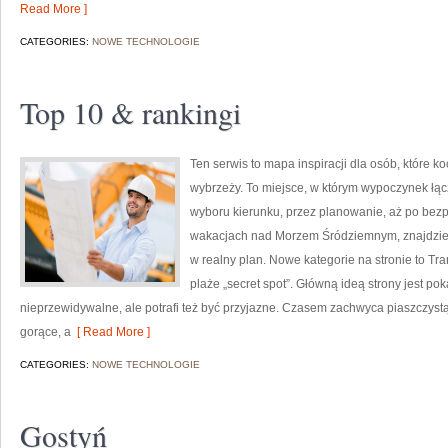
Read More ]
CATEGORIES:
NOWE TECHNOLOGIE
Top 10 & rankingi
Ten serwis to mapa inspiracji dla osób, które 
wybrzeży. To miejsce, w którym wypoczynek łąc
wyboru kierunku, przez planowanie, aż po bezp
wakacjach nad Morzem Śródziemnym, znajdziesz
w realny plan. Nowe kategorie na stronie to Tran
plaże „secret spot”. Główną ideą strony jest p
nieprzewidywalne, ale potrafi też być przyjazne. Czasem zachwyca piaszczystą
gorące, a
[ Read More ]
CATEGORIES:
NOWE TECHNOLOGIE
Gostyń