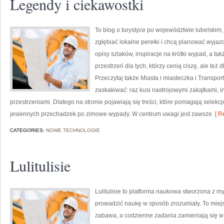
Legendy i ciekawostki
To blog o turystyce po województwie lubelskim,
zgłębiać lokalne perełki i chcą planować wyja
opisy szlaków, inspiracje na krótki wypad, a t
przestrzeń dla tych, którzy cenią ciszę, ale też 
Przeczytaj także Miasta i miasteczka i Transpor
zaskakiwać: raz kusi nastrojowymi zakątkami,
przestrzeniami. Dlatego na stronie pojawiają się treści, które pomagają selekc
jesiennych przechadzek po zimowe wypady. W centrum uwagi jest zawsze
[ R
CATEGORIES:
NOWE TECHNOLOGIE
Lulitulisie
Lulitulisie to platforma naukowa stworzona z my
prowadzić naukę w sposób zrozumiały. To miej
zabawa, a codzienne zadania zamieniają się w 