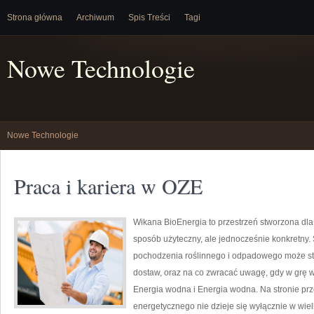
Strona główna
Archiwum
Spis Treści
Tagi
Nowe Technologie
Nowe Technologie
Praca i kariera w OZE
Wikana BioEnergia to przestrzeń stworzona dla
sposób użyteczny, ale jednocześnie konkretny.
pochodzenia roślinnego i odpadowego może sta
dostaw, oraz na co zwracać uwagę, gdy w grę w
Energia wodna i Energia wodna. Na stronie prz
energetycznego nie dzieje się wyłącznie w wielk