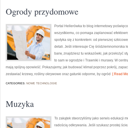
Ogrody przydomowe
Portal Hellerówka to blog internetowy poświęc
wszystkiemu, co pomaga zaplanować efektowny 
spotyka się z konkretem: od pierwszej szkicowe
detali. Jeśli interesuje Cię śródziemnomorska
barw, znajdziesz tu wskazówki, jak przełożyć st
to sam w ogrodzie i Trawniki i murawy. W centru
mają spójną opowieść. Pokazujemy, jak budować klimat poprzez pokrój, zapach
zestawiać krzewy, rośliny okrywowe oraz gatunki odporne, by ogród
[ Read Mor
CATEGORIES:
NOWE TECHNOLOGIE
Muzyka
To zakątek stworzyliśmy jako serwis edukacji m
radością odkrywania. Jeśli szukasz prostej ści