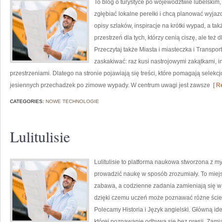
To blog o turystyce po województwie lubelskim,
zgłębiać lokalne perełki i chcą planować wyja
opisy szlaków, inspiracje na krótki wypad, a t
przestrzeń dla tych, którzy cenią ciszę, ale też 
Przeczytaj także Miasta i miasteczka i Transpor
zaskakiwać: raz kusi nastrojowymi zakątkami,
przestrzeniami. Dlatego na stronie pojawiają się treści, które pomagają selekc
jesiennych przechadzek po zimowe wypady. W centrum uwagi jest zawsze
[ R
CATEGORIES:
NOWE TECHNOLOGIE
Lulitulisie
Lulitulisie to platforma naukowa stworzona z my
prowadzić naukę w sposób zrozumiały. To miej
zabawa, a codzienne zadania zamieniają się w 
dzięki czemu uczeń może poznawać różne ścieżki
Polecamy Historia i Język angielski. Główną ide
której poznawanie odbywa się bez presji. Zamias