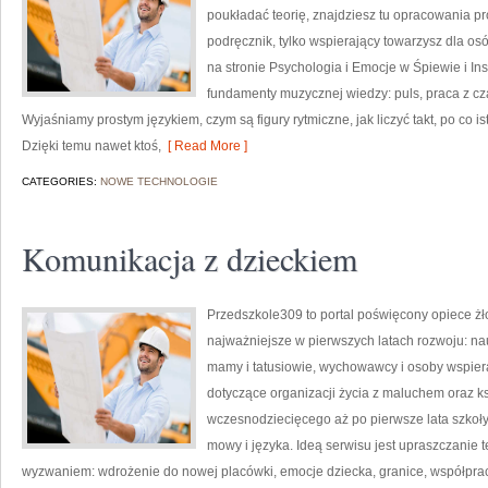
poukładać teorię, znajdziesz tu opracowania pr
podręcznik, tylko wspierający towarzysz dla o
na stronie Psychologia i Emocje w Śpiewie i I
fundamenty muzycznej wiedzy: puls, praca z cza
Wyjaśniamy prostym językiem, czym są figury rytmiczne, jak liczyć takt, po co ist
Dzięki temu nawet ktoś,
[ Read More ]
CATEGORIES:
NOWE TECHNOLOGIE
Komunikacja z dzieckiem
Przedszkole309 to portal poświęcony opiece żł
najważniejsze w pierwszych latach rozwoju: n
mamy i tatusiowie, wychowawcy i osoby wspiera
dotyczące organizacji życia z maluchem oraz k
wczesnodziecięcego aż po pierwsze lata szkoły
mowy i języka. Ideą serwisu jest upraszczanie te
wyzwaniem: wdrożenie do nowej placówki, emocje dziecka, granice, współprac