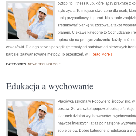
o2fit.pl to Fitness Klub, które łączy praktykę z
stylu życia. To miejsce stworzone dla osób, któ
lubią przypadkowych porad. Na stronie znajdzie
zredukować tkankę tłuszczową, a także wspiera
planem. Ciekawe kategorie to Odchudzanie i redu
opiera się na prostym założeniu: każdy może zna
wskazówki. Dlatego serwis porządkuje tematy od podstaw: od pierwszych tren
bardziej zaawansowane metody. To przestrzeń, w
[ Read More ]
CATEGORIES:
NOWE TECHNOLOGIE
Edukacja a wychowanie
Placówka szkolna w Popowie to środowisko, w 
postaw. Serwis szkolapopow.pl opisuje funkcjo
kierunek działań wychowawców i wychowanków
najwcześniejszych lat aż po następne wyzwani
sobie celów. Dobre kategorie to Edukacja a wy