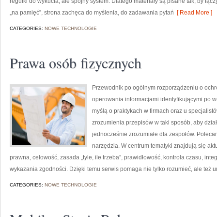
regułki do wykucia, ale spójny system. Dlatego materiały są pisane tak, by łąc
„na pamięć”, strona zachęca do myślenia, do zadawania pytań
[ Read More ]
CATEGORIES:
NOWE TECHNOLOGIE
Prawa osób fizycznych
Przewodnik po ogólnym rozporządzeniu o ochro
operowania informacjami identyfikującymi po w
myślą o praktykach w firmach oraz u specjalist
zrozumienia przepisów w taki sposób, aby dział
jednocześnie zrozumiałe dla zespołów. Polecam
narzędzia. W centrum tematyki znajdują się ak
prawna, celowość, zasada „tyle, ile trzeba”, prawidłowość, kontrola czasu, inte
wykazania zgodności. Dzięki temu serwis pomaga nie tylko rozumieć, ale też 
CATEGORIES:
NOWE TECHNOLOGIE