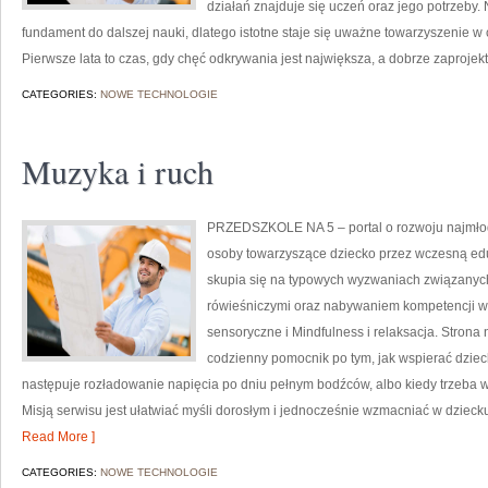
działań znajduje się uczeń oraz jego potrzeby.
fundament do dalszej nauki, dlatego istotne staje się uważne towarzyszenie w
Pierwsze lata to czas, gdy chęć odkrywania jest największa, a dobrze zaproje
CATEGORIES:
NOWE TECHNOLOGIE
Muzyka i ruch
PRZEDSZKOLE NA 5 – portal o rozwoju najmłod
osoby towarzyszące dziecko przez wczesną ed
skupia się na typowych wyzwaniach związanych
rówieśniczymi oraz nabywaniem kompetencji 
sensoryczne i Mindfulness i relaksacja. Strona 
codzienny pomocnik po tym, jak wspierać dziec
następuje rozładowanie napięcia po dniu pełnym bodźców, albo kiedy trzeba w
Misją serwisu jest ułatwiać myśli dorosłym i jednocześnie wzmacniać w dzieck
Read More ]
CATEGORIES:
NOWE TECHNOLOGIE