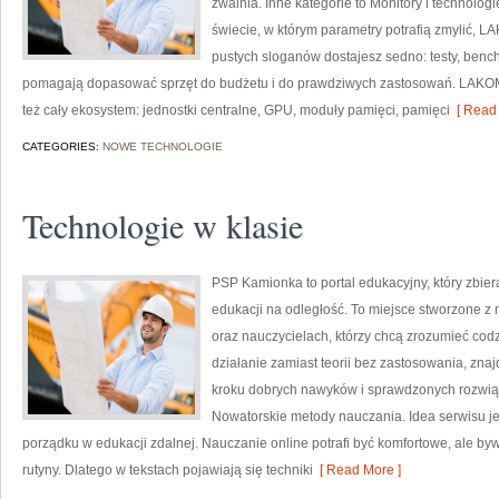
zwalnia. Inne kategorie to Monitory i technologi
świecie, w którym parametry potrafią zmylić, L
pustych sloganów dostajesz sedno: testy, benc
pomagają dopasować sprzęt do budżetu i do prawdziwych zastosowań. LAKOM 
też cały ekosystem: jednostki centralne, GPU, moduły pamięci, pamięci
[ Read 
CATEGORIES:
NOWE TECHNOLOGIE
Technologie w klasie
PSP Kamionka to portal edukacyjny, który zbier
edukacji na odległość. To miejsce stworzone 
oraz nauczycielach, którzy chcą zrozumieć codzi
działanie zamiast teorii bez zastosowania, znaj
kroku dobrych nawyków i sprawdzonych rozwiąz
Nowatorskie metody nauczania. Idea serwisu je
porządku w edukacji zdalnej. Nauczanie online potrafi być komfortowe, ale byw
rutyny. Dlatego w tekstach pojawiają się techniki
[ Read More ]