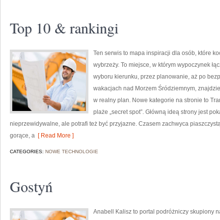
Top 10 & rankingi
Ten serwis to mapa inspiracji dla osób, które 
wybrzeży. To miejsce, w którym wypoczynek łąc
wyboru kierunku, przez planowanie, aż po bezp
wakacjach nad Morzem Śródziemnym, znajdziesz
w realny plan. Nowe kategorie na stronie to Tran
plaże „secret spot”. Główną ideą strony jest p
nieprzewidywalne, ale potrafi też być przyjazne. Czasem zachwyca piaszczystą
gorące, a
[ Read More ]
CATEGORIES:
NOWE TECHNOLOGIE
Gostyń
Anabell Kalisz to portal podróżniczy skupiony n