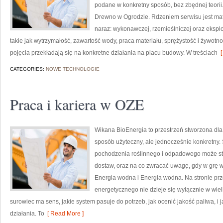
podane w konkretny sposób, bez zbędnej teorii
Drewno w Ogrodzie. Rdzeniem serwisu jest mate
naraz: wykonawczej, rzemieślniczej oraz ekspl
takie jak wytrzymałość, zawartość wody, praca materiału, sprężystość i żywotność
pojęcia przekładają się na konkretne działania na placu budowy. W treściach
[
CATEGORIES:
NOWE TECHNOLOGIE
Praca i kariera w OZE
Wikana BioEnergia to przestrzeń stworzona dla
sposób użyteczny, ale jednocześnie konkretny.
pochodzenia roślinnego i odpadowego może sta
dostaw, oraz na co zwracać uwagę, gdy w grę w
Energia wodna i Energia wodna. Na stronie prz
energetycznego nie dzieje się wyłącznie w wielk
surowiec ma sens, jakie system pasuje do potrzeb, jak ocenić jakość paliwa, i 
działania. To
[ Read More ]