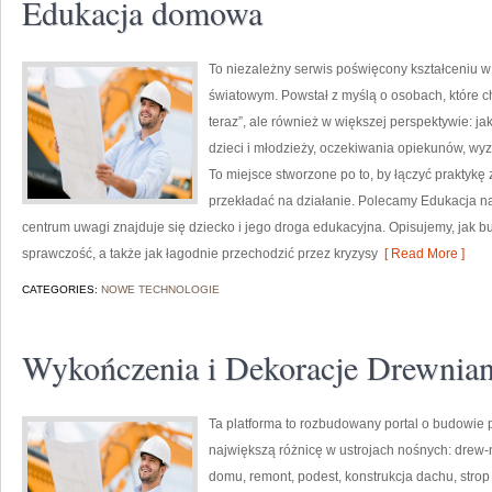
Edukacja domowa
To niezależny serwis poświęcony kształceniu w
światowym. Powstał z myślą o osobach, które chc
teraz”, ale również w większej perspektywie: ja
dzieci i młodzieży, oczekiwania opiekunów, wyz
To miejsce stworzone po to, by łączyć praktykę z
przekładać na działanie. Polecamy Edukacja na
centrum uwagi znajduje się dziecko i jego droga edukacyjna. Opisujemy, jak
sprawczość, a także jak łagodnie przechodzić przez kryzysy
[ Read More ]
CATEGORIES:
NOWE TECHNOLOGIE
Wykończenia i Dekoracje Drewnia
Ta platforma to rozbudowany portal o budowie 
największą różnicę w ustrojach nośnych: drew-
domu, remont, podest, konstrukcja dachu, strop