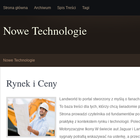
Strona główna
Archiwum
Spis Treści
Tagi
Nowe Technologie
Nowe Technologie
Rynek i Ceny
Landworld to portal stworzony z myślą o fanac
To baza treści dla tych, którzy chcą świadomie
Strona prowadzi czytelnika od fundamentów po
praktykę z kontekstem rynku i technologii. Po
Motoryzacyjne Ikony W świecie aut Jaguar i La
sygnały potrafią wskazywać na usterkę, a przec