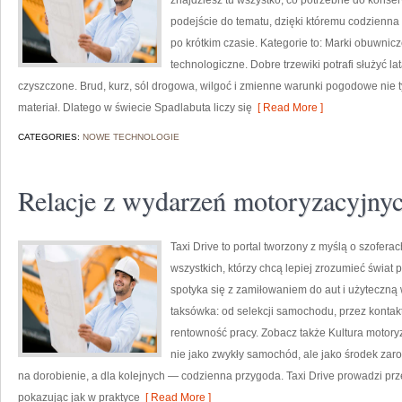
znajdziesz tu wszystko, co potrzebne do konser
podejście do tematu, dzięki któremu codzienna d
po krótkim czasie. Kategorie to: Marki obuwnicz
technologiczne. Dobre trzewiki potrafi służyć la
czyszczone. Brud, kurz, sól drogowa, wilgoć i zmienne warunki pogodowe nie ty
materiał. Dlatego w świecie Spadlabuta liczy się
[ Read More ]
CATEGORIES:
NOWE TECHNOLOGIE
Relacje z wydarzeń motoryzacyjny
Taxi Drive to portal tworzony z myślą o szofer
wszystkich, którzy chcą lepiej zrozumieć świat
spotyka się z zamiłowaniem do aut i użyteczną
taksówka: od selekcji samochodu, przez kontak
rentowność pracy. Zobacz także Kultura motoryz
nie jako zwykły samochód, ale jako środek zar
na dorobienie, a dla kolejnych — codzienna przygoda. Taxi Drive prowadzi prze
pokazując jak w praktyce
[ Read More ]