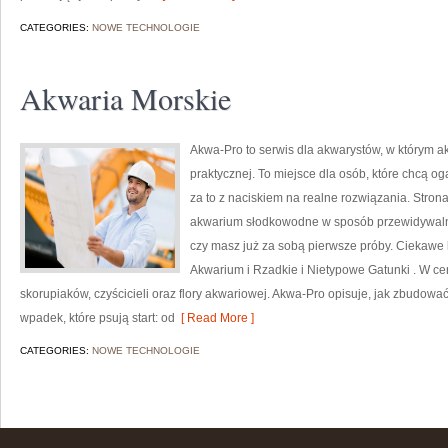
CATEGORIES:
NOWE TECHNOLOGIE
Akwaria Morskie
Akwa-Pro to serwis dla akwarystów, w którym a
praktycznej. To miejsce dla osób, które chcą o
za to z naciskiem na realne rozwiązania. Stron
akwarium słodkowodne w sposób przewidywalny, 
czy masz już za sobą pierwsze próby. Ciekawe 
Akwarium i Rzadkie i Nietypowe Gatunki . W cen
skorupiaków, czyścicieli oraz flory akwariowej. Akwa-Pro opisuje, jak zbudować
wpadek, które psują start: od
[ Read More ]
CATEGORIES:
NOWE TECHNOLOGIE