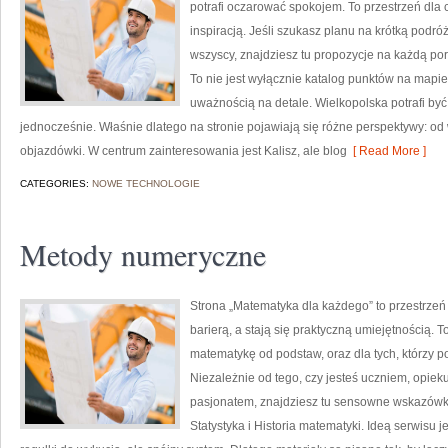
potrafi oczarować spokojem. To przestrzeń dla c
inspiracją. Jeśli szukasz planu na krótką podró
wszyscy, znajdziesz tu propozycje na każdą por
To nie jest wyłącznie katalog punktów na mapie
uważnością na detale. Wielkopolska potrafi by
jednocześnie. Właśnie dlatego na stronie pojawiają się różne perspektywy: 
objazdówki. W centrum zainteresowania jest Kalisz, ale blog
[ Read More ]
CATEGORIES:
NOWE TECHNOLOGIE
Metody numeryczne
Strona „Matematyka dla każdego” to przestrzeń 
barierą, a stają się praktyczną umiejętnością.
matematykę od podstaw, oraz dla tych, którzy p
Niezależnie od tego, czy jesteś uczniem, opiek
pasjonatem, znajdziesz tu sensowne wskazówki
Statystyka i Historia matematyki. Ideą serwisu j