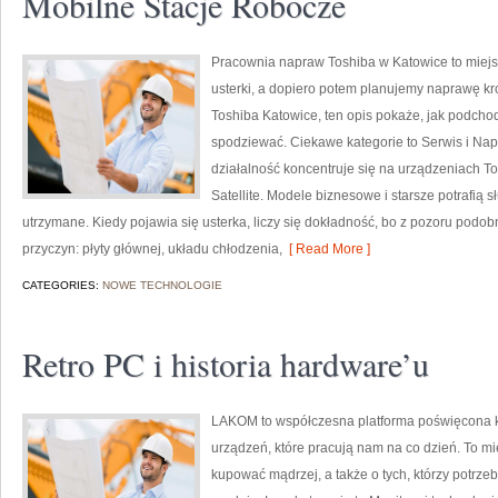
Mobilne Stacje Robocze
Pracownia napraw Toshiba w Katowice to miejs
usterki, a dopiero potem planujemy naprawę kro
Toshiba Katowice, ten opis pokaże, jak podcho
spodziewać. Ciekawe kategorie to Serwis i Nap
działalność koncentruje się na urządzeniach Tos
Satellite. Modele biznesowe i starsze potrafią s
utrzymane. Kiedy pojawia się usterka, liczy się dokładność, bo z pozoru pod
przyczyn: płyty głównej, układu chłodzenia,
[ Read More ]
CATEGORIES:
NOWE TECHNOLOGIE
Retro PC i historia hardware’u
LAKOM to współczesna platforma poświęcona 
urządzeń, które pracują nam na co dzień. To mi
kupować mądrzej, a także o tych, którzy potrz