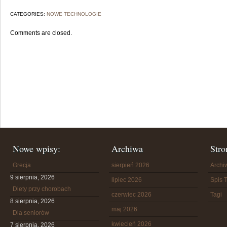
CATEGORIES:
NOWE TECHNOLOGIE
Comments are closed.
Nowe wpisy:
Archiwa
Stro
Grecja
sierpień 2026
Arch
9 sierpnia, 2026
lipiec 2026
Spis T
Diety przy chorobach
czerwiec 2026
Tagi
8 sierpnia, 2026
maj 2026
Dla seniorów
kwiecień 2026
7 sierpnia, 2026