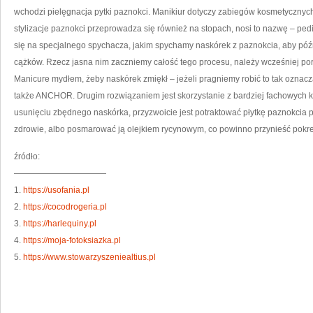
W
wchodzi pielęgnacja pytki paznokci. Manikiur dotyczy zabiegów kosmetyczny
W
stylizacje paznokci przeprowadza się również na stopach, nosi to nazwę – p
się na specjalnego spychacza, jakim spychamy naskórek z paznokcia, aby póź
cążków. Rzecz jasna nim zaczniemy całość tego procesu, należy wcześniej p
Manicure mydłem, żeby naskórek zmiękł – jeżeli pragniemy robić to tak ozn
także ANCHOR. Drugim rozwiązaniem jest skorzystanie z bardziej fachowych k
usunięciu zbędnego naskórka, przyzwoicie jest potraktować płytkę paznokcia
zdrowie, albo posmarować ją olejkiem rycynowym, co powinno przynieść pokre
źródło:
———————————
1.
https://usofania.pl
2.
https://cocodrogeria.pl
3.
https://harlequiny.pl
4.
https://moja-fotoksiazka.pl
5.
https://www.stowarzyszeniealtius.pl