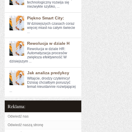
technologiczny rozwija się
niezwykle szybko, ...
Piękno Smart City:
W ⁢dzisiejszych czasach coraz
więcej miast na całym świecie
...
Rewolucja w dziale H
Rewolucja w ​dziale HR:
Automatyzacja procesów‌
zwiększa efektywność W⁣
dzisiejszym ...
Jak analiza predykcy
Witajcie, drodzy czytelnicy!
Dzisiaj ⁢chciałbym poruszyć
temat nieustannie rozwijającej
...
Reklama:
Odwiedź nas
Odwiedź naszą stronę