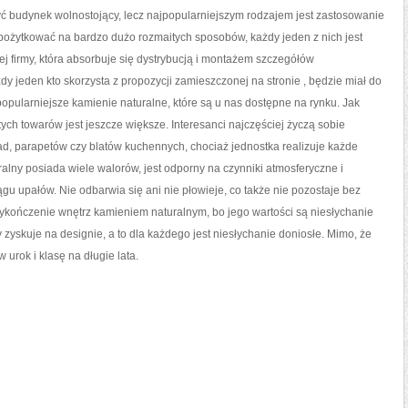
 budynek wolnostojący, lecz najpopularniejszym rodzajem jest zastosowanie
pożytkować na bardzo dużo rozmaitych sposobów, każdy jeden z nich jest
j firmy, która absorbuje się dystrybucją i montażem szczegółów
y jeden kto skorzysta z propozycji zamieszczonej na stronie
, będzie miał do
popularniejsze kamienie naturalne, które są u nas dostępne na rynku. Jak
tych towarów jest jeszcze większe. Interesanci najczęściej życzą sobie
ad, parapetów czy blatów kuchennych, chociaż jednostka realizuje każde
uralny posiada wiele walorów, jest odporny na czynniki atmosferyczne i
ągu upałów. Nie odbarwia się ani nie płowieje, co także nie pozostaje bez
kończenie wnętrz kamieniem naturalnym, bo jego wartości są niesłychanie
zyskuje na designie, a to dla każdego jest niesłychanie doniosłe. Mimo, że
 urok i klasę na długie lata.