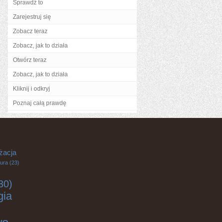
Sprawdź to
Zarejestruj się
Zobacz teraz
Zobacz, jak to działa
Otwórz teraz
Zobacz, jak to działa
Kliknij i odkryj
Poznaj całą prawdę
żacja
tura
(23)
30)
gia