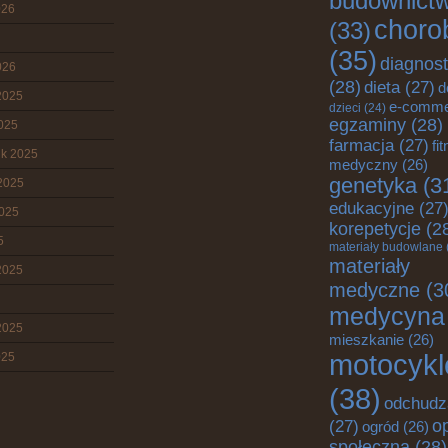
budownict
026
choro
(33)
(35)
diagnos
026
(28)
dieta
(27)
d
2025
e-comme
dzieci
(24)
egzaminy
(28)
2025
farmacja
(27)
fi
ik 2025
medyczny
(26)
genetyka
(3
2025
edukacyjne
(27
2025
korepetycje
(2
5
materiały budowlane
materiały
2025
medyczne
(3
medycyna
2025
mieszkanie
(26)
motocykl
025
(38)
odchudz
o
(27)
ogród
(26)
społeczna
(28)