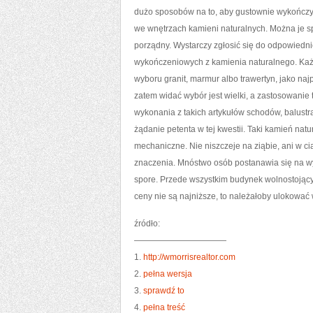
dużo sposobów na to, aby gustownie wykończyć
we wnętrzach kamieni naturalnych. Można je s
porządny. Wystarczy zgłosić się do odpowiednie
wykończeniowych z kamienia naturalnego. Każd
wyboru granit, marmur albo trawertyn, jako naj
zatem widać wybór jest wielki, a zastosowanie 
wykonania z takich artykułów schodów, balustr
żądanie petenta w tej kwestii. Taki kamień nat
mechaniczne. Nie niszczeje na ziąbie, ani w ci
znaczenia. Mnóstwo osób postanawia się na wy
spore. Przede wszystkim budynek wolnostojący 
ceny nie są najniższe, to należałoby ulokować w
źródło:
———————————
1.
http://wmorrisrealtor.com
2.
pełna wersja
3.
sprawdź to
4.
pełna treść