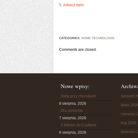
5.
zobacz wpis
CATEGORIES:
NOWE TECHNOLOGIE
Comments are closed.
Nowe wpisy:
Archiw
Diety przy chorobach
sierpień 
8 sierpnia, 2026
lipiec 202
Dla seniorów
czerwiec 
7 sierpnia, 2026
maj 2026
Z Miłości do Czytania
kwiecień 
6 sierpnia, 2026