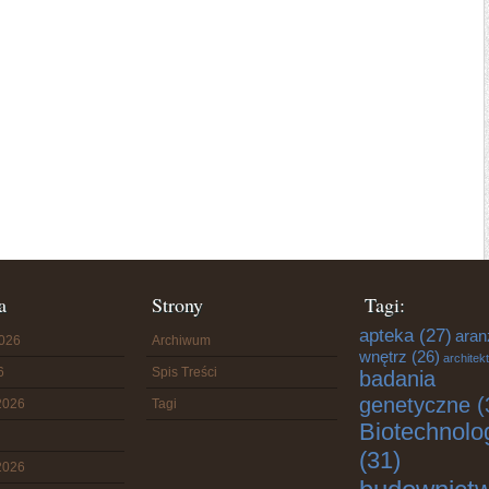
a
Strony
Tagi:
apteka
(27)
aran
2026
Archiwum
wnętrz
(26)
architek
6
Spis Treści
badania
genetyczne
(
2026
Tagi
Biotechnolo
(31)
2026