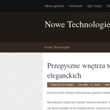
Strona główna
Archiwum
Spis Treści
Ta
Nowe Technologi
Nowe Technologie
Przepyszne wnętrza to
eleganckich
POSTED BY ADMIN
ON WRZ - 9 - 2025
WI
Konieczność zmiany mieszkania zawsze niesie 
Mieszkańcy lubią się chwalić swoimi domami, bo
się dużo wysiłku w ich wykończenie, można lic