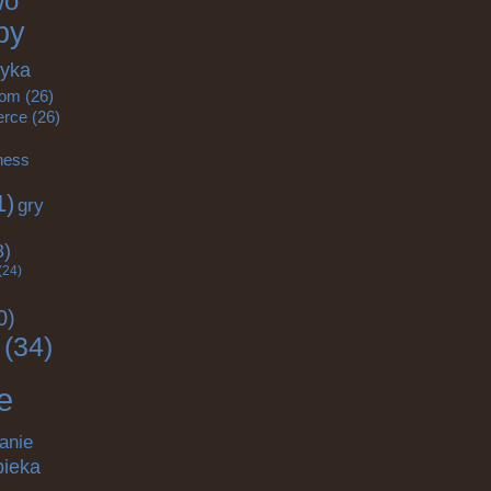
wo
by
tyka
om
(26)
rce
(26)
tness
1)
gry
)
8)
(24)
0)
(34)
e
anie
pieka