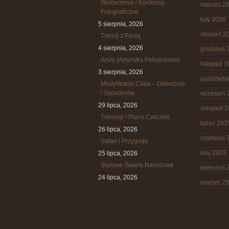
Wydarzenia i Konkursy
marzec 2
Fotograficzne
luty 2026
5 sierpnia, 2026
styczeń 2
Trenuj z Pasją
4 sierpnia, 2026
grudzień 
Andy (Ameryka Południowa)
listopad 
3 sierpnia, 2026
październ
Modyfikacje Ciała – Odważnie
i Świadomie
wrzesień 
29 lipca, 2026
sierpień 
Treningi i Plany Ćwiczeń
lipiec 202
26 lipca, 2026
czerwiec 
Safari i Przygoda
maj 2025
25 lipca, 2026
Stylowe Święta Narodowe
kwiecień 
24 lipca, 2026
marzec 2