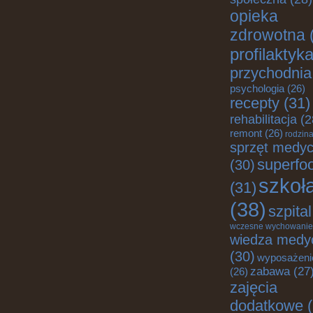
opieka
zdrowotna
profilaktyk
przychodnia
psychologia
(26)
recepty
(31)
rehabilitacja
(2
remont
(26)
rodzin
sprzęt medy
superfo
(30)
szkoł
(31)
(38)
szpital
wczesne wychowanie
wiedza medy
(30)
wyposażeni
zabawa
(27
(26)
zajęcia
dodatkowe
(