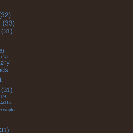
(32)
a
(33)
(31)
8)
a
(24)
czny
ods
a
(31)
(24)
czna
e wnętrz
)
31)